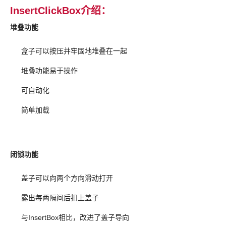
InsertClickBox介绍：
堆叠功能
盒子可以按压并牢固地堆叠在一起
堆叠功能易于操作
可自动化
简单加载
闭锁功能
盖子可以向两个方向滑动打开
露出每两隔间后扣上盖子
与InsertBox相比，改进了盖子导向