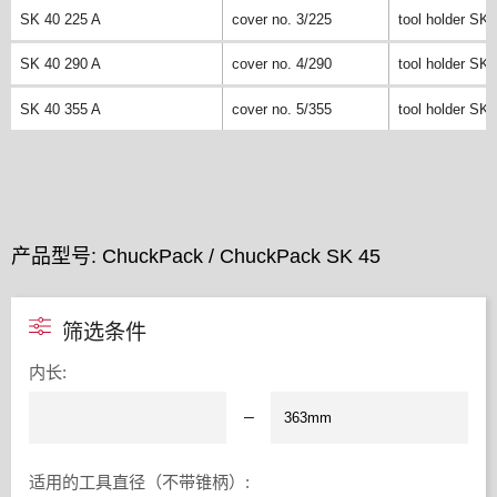
SK 40 225 A
cover no. 3/225
tool holder SK 
SK 40 290 A
cover no. 4/290
tool holder SK 
SK 40 355 A
cover no. 5/355
tool holder SK 
产品型号: ChuckPack / ChuckPack SK 45
筛选条件
内长
:
–
适用的工具直径（不带锥柄）
: